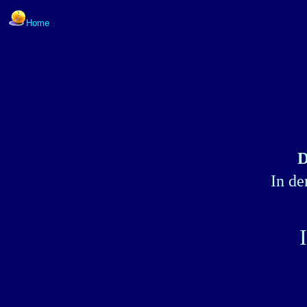
Home
D
In de