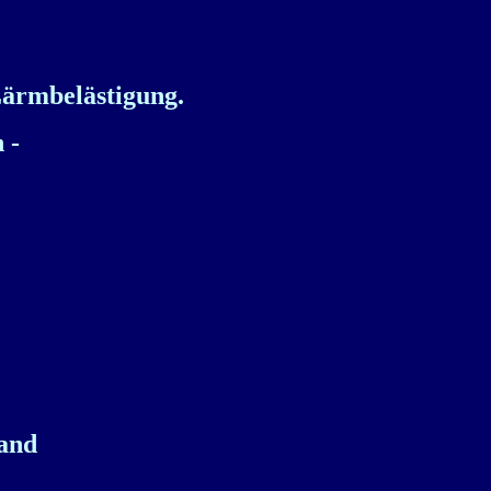
Lärmbelästigung.
n -
Band